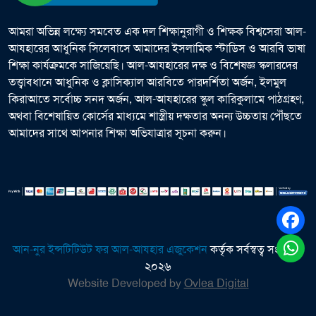
আমরা অভিন্ন লক্ষ্যে সমবেত এক দল শিক্ষানুরাগী ও শিক্ষক বিশ্বসেরা আল-
আযহারের আধুনিক সিলেবাসে আমাদের ইসলামিক স্টাডিস ও আরবি ভাষা
শিক্ষা কার্যক্রমকে সাজিয়েছি। আল-আযহারের দক্ষ ও বিশেষজ্ঞ স্কলারদের
তত্ত্বাবধানে আধুনিক ও ক্লাসিক্যাল আরবিতে পারদর্শিতা অর্জন, ইলমুল
কিরাআতে সর্বোচ্চ সনদ অর্জন, আল-আযহারের স্কুল কারিকুলামে পাঠগ্রহণ,
অথবা বিশেষায়িত কোর্সের মাধ্যমে শাস্ত্রীয় দক্ষতার অনন্য উচ্চতায় পৌঁছতে
আমাদের সাথে আপনার শিক্ষা অভিযাত্রার সূচনা করুন।
আন-নুর ইন্সটিটিউট ফর আল-আযহার এজুকেশন
কর্তৃক সর্বস্বত্ব সংরক্ষিত
২০২৬
Website Developed by
Ovlea Digital