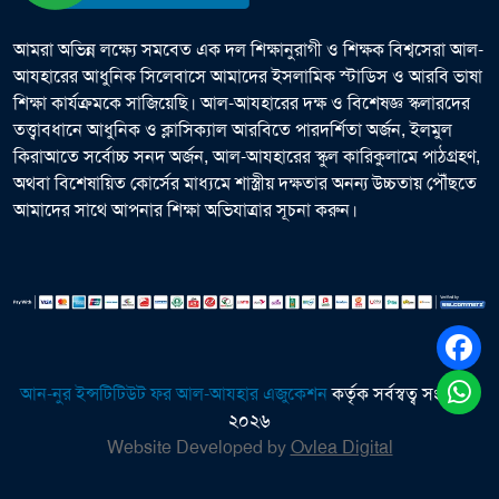
আমরা অভিন্ন লক্ষ্যে সমবেত এক দল শিক্ষানুরাগী ও শিক্ষক বিশ্বসেরা আল-
আযহারের আধুনিক সিলেবাসে আমাদের ইসলামিক স্টাডিস ও আরবি ভাষা
শিক্ষা কার্যক্রমকে সাজিয়েছি। আল-আযহারের দক্ষ ও বিশেষজ্ঞ স্কলারদের
তত্ত্বাবধানে আধুনিক ও ক্লাসিক্যাল আরবিতে পারদর্শিতা অর্জন, ইলমুল
কিরাআতে সর্বোচ্চ সনদ অর্জন, আল-আযহারের স্কুল কারিকুলামে পাঠগ্রহণ,
অথবা বিশেষায়িত কোর্সের মাধ্যমে শাস্ত্রীয় দক্ষতার অনন্য উচ্চতায় পৌঁছতে
আমাদের সাথে আপনার শিক্ষা অভিযাত্রার সূচনা করুন।
আন-নুর ইন্সটিটিউট ফর আল-আযহার এজুকেশন
কর্তৃক সর্বস্বত্ব সংরক্ষিত
২০২৬
Website Developed by
Ovlea Digital