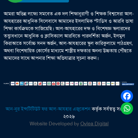
আমরা অভিন্ন লক্ষ্যে সমবেত এক দল শিক্ষানুরাগী ও শিক্ষক বিশ্বসেরা আল-
আযহারের আধুনিক সিলেবাসে আমাদের ইসলামিক স্টাডিস ও আরবি ভাষা
শিক্ষা কার্যক্রমকে সাজিয়েছি। আল-আযহারের দক্ষ ও বিশেষজ্ঞ স্কলারদের
তত্ত্বাবধানে আধুনিক ও ক্লাসিক্যাল আরবিতে পারদর্শিতা অর্জন, ইলমুল
কিরাআতে সর্বোচ্চ সনদ অর্জন, আল-আযহারের স্কুল কারিকুলামে পাঠগ্রহণ,
অথবা বিশেষায়িত কোর্সের মাধ্যমে শাস্ত্রীয় দক্ষতার অনন্য উচ্চতায় পৌঁছতে
আমাদের সাথে আপনার শিক্ষা অভিযাত্রার সূচনা করুন।
আন-নুর ইন্সটিটিউট ফর আল-আযহার এজুকেশন
কর্তৃক সর্বস্বত্ব সংরক্ষিত
২০২৬
Website Developed by
Ovlea Digital