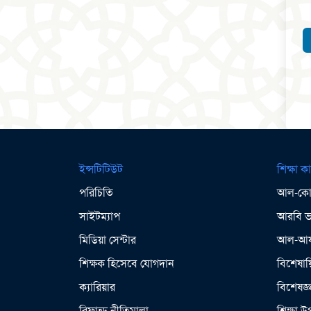
ইন্সটিটিউট
শিক্ষা কা
পরিচিতি
আল-কোর
সাইটম্যাপ
আরবি ভা
মিডিয়া সেন্টার
আল-আযহ
শিক্ষক হিসেবে যোগদান
বিশেষায়
ক্যারিয়ার
বিশেষজ্
রিফান্ড নীতিমালা
শিক্ষা 