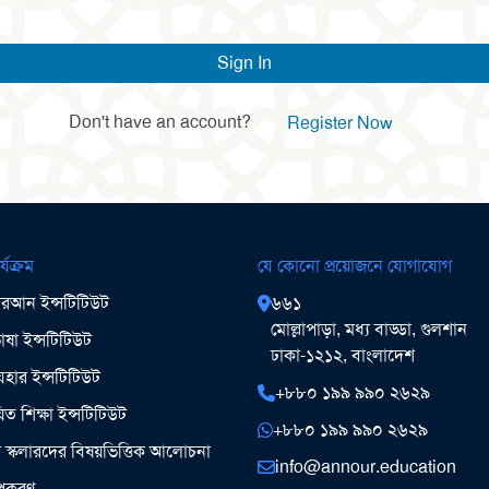
Sign In
Don't have an account?
Register Now
র্যক্রম
যে কোনো প্রয়োজনে যোগাযোগ
আন ইন্সটিটিউট
৬৬১
মোল্লাপাড়া, মধ্য বাড্ডা, গুলশান
ষা ইন্সটিটিউট
ঢাকা-১২১২, বাংলাদেশ
ার ইন্সটিটিউট
+৮৮০ ১৯৯ ৯৯০ ২৬২৯
িত শিক্ষা ইন্সটিটিউট
+৮৮০ ১৯৯ ৯৯০ ২৬২৯
ঞ স্কলারদের বিষয়ভিত্তিক আলোচনা
info@annour.education
উপকরণ