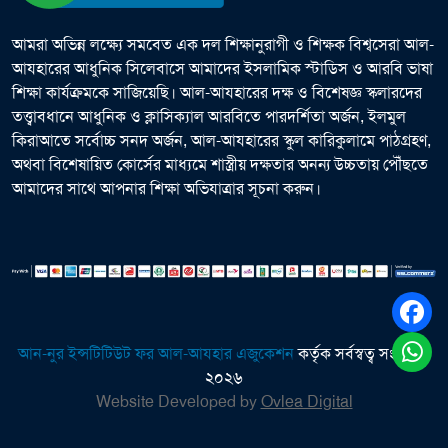
আমরা অভিন্ন লক্ষ্যে সমবেত এক দল শিক্ষানুরাগী ও শিক্ষক বিশ্বসেরা আল-
আযহারের আধুনিক সিলেবাসে আমাদের ইসলামিক স্টাডিস ও আরবি ভাষা
শিক্ষা কার্যক্রমকে সাজিয়েছি। আল-আযহারের দক্ষ ও বিশেষজ্ঞ স্কলারদের
তত্ত্বাবধানে আধুনিক ও ক্লাসিক্যাল আরবিতে পারদর্শিতা অর্জন, ইলমুল
কিরাআতে সর্বোচ্চ সনদ অর্জন, আল-আযহারের স্কুল কারিকুলামে পাঠগ্রহণ,
অথবা বিশেষায়িত কোর্সের মাধ্যমে শাস্ত্রীয় দক্ষতার অনন্য উচ্চতায় পৌঁছতে
আমাদের সাথে আপনার শিক্ষা অভিযাত্রার সূচনা করুন।
আন-নুর ইন্সটিটিউট ফর আল-আযহার এজুকেশন
কর্তৃক সর্বস্বত্ব সংরক্ষিত
২০২৬
Website Developed by
Ovlea Digital