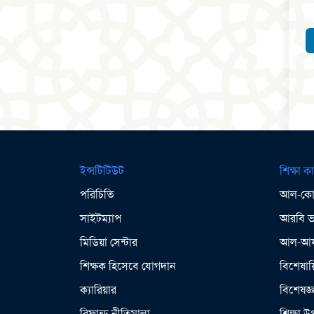
ইন্সটিটিউট
শিক্ষা কা
পরিচিতি
আল-কোর
সাইটম্যাপ
আরবি ভা
মিডিয়া সেন্টার
আল-আযহ
শিক্ষক হিসেবে যোগদান
বিশেষায়
ক্যারিয়ার
বিশেষজ্
রিফান্ড নীতিমালা
শিক্ষা 