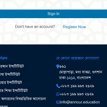
Sign In
Don't have an account?
Register Now
র্যক্রম
যে কোনো প্রয়োজনে যোগাযোগ
আন ইন্সটিটিউট
৬৬১
মোল্লাপাড়া, মধ্য বাড্ডা, গুলশান
ষা ইন্সটিটিউট
ঢাকা-১২১২, বাংলাদেশ
ার ইন্সটিটিউট
+৮৮০ ১৯৯ ৯৯০ ২৬২৯
িত শিক্ষা ইন্সটিটিউট
+৮৮০ ১৯৯ ৯৯০ ২৬২৯
ঞ স্কলারদের বিষয়ভিত্তিক আলোচনা
info@annour.education
উপকরণ