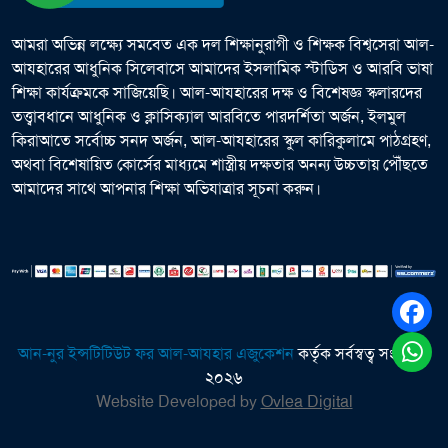
আমরা অভিন্ন লক্ষ্যে সমবেত এক দল শিক্ষানুরাগী ও শিক্ষক বিশ্বসেরা আল-
আযহারের আধুনিক সিলেবাসে আমাদের ইসলামিক স্টাডিস ও আরবি ভাষা
শিক্ষা কার্যক্রমকে সাজিয়েছি। আল-আযহারের দক্ষ ও বিশেষজ্ঞ স্কলারদের
তত্ত্বাবধানে আধুনিক ও ক্লাসিক্যাল আরবিতে পারদর্শিতা অর্জন, ইলমুল
কিরাআতে সর্বোচ্চ সনদ অর্জন, আল-আযহারের স্কুল কারিকুলামে পাঠগ্রহণ,
অথবা বিশেষায়িত কোর্সের মাধ্যমে শাস্ত্রীয় দক্ষতার অনন্য উচ্চতায় পৌঁছতে
আমাদের সাথে আপনার শিক্ষা অভিযাত্রার সূচনা করুন।
আন-নুর ইন্সটিটিউট ফর আল-আযহার এজুকেশন
কর্তৃক সর্বস্বত্ব সংরক্ষিত
২০২৬
Website Developed by
Ovlea Digital