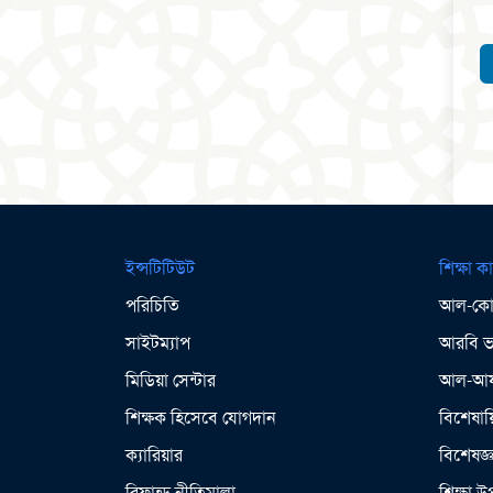
ইন্সটিটিউট
শিক্ষা কা
পরিচিতি
আল-কোর
সাইটম্যাপ
আরবি ভা
মিডিয়া সেন্টার
আল-আযহ
শিক্ষক হিসেবে যোগদান
বিশেষায়
ক্যারিয়ার
বিশেষজ্
রিফান্ড নীতিমালা
শিক্ষা 