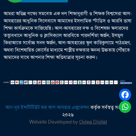
আমরা অভিন্ন লক্ষ্যে সমবেত এক দল শিক্ষানুরাগী ও শিক্ষক বিশ্বসেরা আল-
আযহারের আধুনিক সিলেবাসে আমাদের ইসলামিক স্টাডিস ও আরবি ভাষা
শিক্ষা কার্যক্রমকে সাজিয়েছি। আল-আযহারের দক্ষ ও বিশেষজ্ঞ স্কলারদের
তত্ত্বাবধানে আধুনিক ও ক্লাসিক্যাল আরবিতে পারদর্শিতা অর্জন, ইলমুল
কিরাআতে সর্বোচ্চ সনদ অর্জন, আল-আযহারের স্কুল কারিকুলামে পাঠগ্রহণ,
অথবা বিশেষায়িত কোর্সের মাধ্যমে শাস্ত্রীয় দক্ষতার অনন্য উচ্চতায় পৌঁছতে
আমাদের সাথে আপনার শিক্ষা অভিযাত্রার সূচনা করুন।
আন-নুর ইন্সটিটিউট ফর আল-আযহার এজুকেশন
কর্তৃক সর্বস্বত্ব সংরক্ষিত
২০২৬
Website Developed by
Ovlea Digital