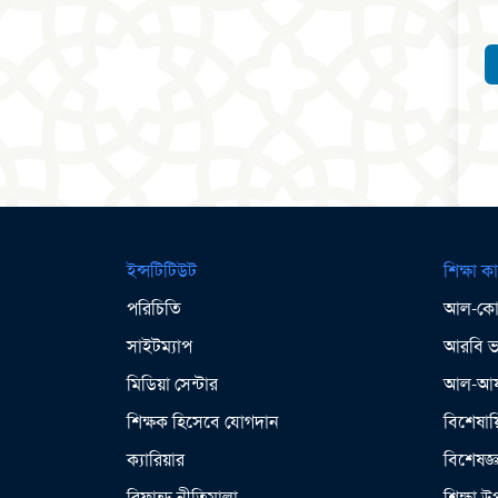
ইন্সটিটিউট
শিক্ষা কা
পরিচিতি
আল-কোর
সাইটম্যাপ
আরবি ভা
মিডিয়া সেন্টার
আল-আযহ
শিক্ষক হিসেবে যোগদান
বিশেষায়
ক্যারিয়ার
বিশেষজ্
রিফান্ড নীতিমালা
শিক্ষা 