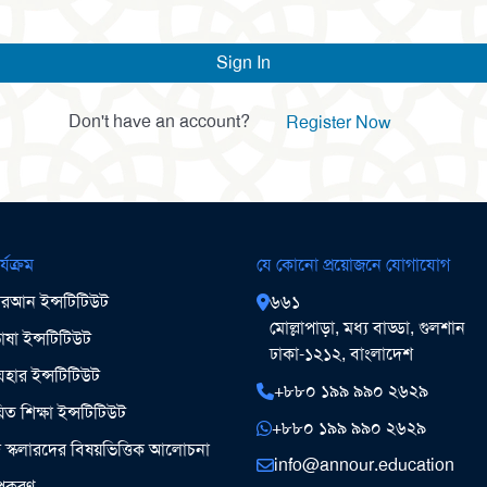
Sign In
Don't have an account?
Register Now
র্যক্রম
যে কোনো প্রয়োজনে যোগাযোগ
আন ইন্সটিটিউট
৬৬১
মোল্লাপাড়া, মধ্য বাড্ডা, গুলশান
ষা ইন্সটিটিউট
ঢাকা-১২১২, বাংলাদেশ
ার ইন্সটিটিউট
+৮৮০ ১৯৯ ৯৯০ ২৬২৯
িত শিক্ষা ইন্সটিটিউট
+৮৮০ ১৯৯ ৯৯০ ২৬২৯
ঞ স্কলারদের বিষয়ভিত্তিক আলোচনা
info@annour.education
উপকরণ