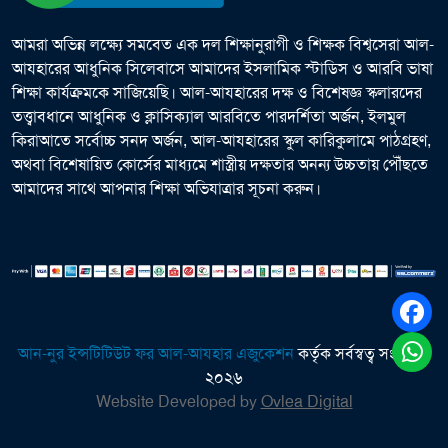
আমরা অভিন্ন লক্ষ্যে সমবেত এক দল শিক্ষানুরাগী ও শিক্ষক বিশ্বসেরা আল-
আযহারের আধুনিক সিলেবাসে আমাদের ইসলামিক স্টাডিস ও আরবি ভাষা
শিক্ষা কার্যক্রমকে সাজিয়েছি। আল-আযহারের দক্ষ ও বিশেষজ্ঞ স্কলারদের
তত্ত্বাবধানে আধুনিক ও ক্লাসিক্যাল আরবিতে পারদর্শিতা অর্জন, ইলমুল
কিরাআতে সর্বোচ্চ সনদ অর্জন, আল-আযহারের স্কুল কারিকুলামে পাঠগ্রহণ,
অথবা বিশেষায়িত কোর্সের মাধ্যমে শাস্ত্রীয় দক্ষতার অনন্য উচ্চতায় পৌঁছতে
আমাদের সাথে আপনার শিক্ষা অভিযাত্রার সূচনা করুন।
আন-নুর ইন্সটিটিউট ফর আল-আযহার এজুকেশন
কর্তৃক সর্বস্বত্ব সংরক্ষিত
২০২৬
Website Developed by
Ovlea Digital