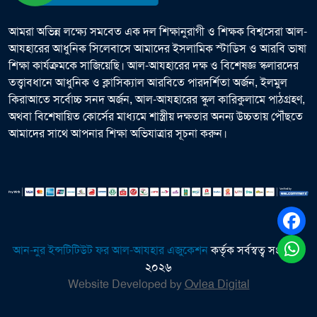
আমরা অভিন্ন লক্ষ্যে সমবেত এক দল শিক্ষানুরাগী ও শিক্ষক বিশ্বসেরা আল-
আযহারের আধুনিক সিলেবাসে আমাদের ইসলামিক স্টাডিস ও আরবি ভাষা
শিক্ষা কার্যক্রমকে সাজিয়েছি। আল-আযহারের দক্ষ ও বিশেষজ্ঞ স্কলারদের
তত্ত্বাবধানে আধুনিক ও ক্লাসিক্যাল আরবিতে পারদর্শিতা অর্জন, ইলমুল
কিরাআতে সর্বোচ্চ সনদ অর্জন, আল-আযহারের স্কুল কারিকুলামে পাঠগ্রহণ,
অথবা বিশেষায়িত কোর্সের মাধ্যমে শাস্ত্রীয় দক্ষতার অনন্য উচ্চতায় পৌঁছতে
আমাদের সাথে আপনার শিক্ষা অভিযাত্রার সূচনা করুন।
আন-নুর ইন্সটিটিউট ফর আল-আযহার এজুকেশন
কর্তৃক সর্বস্বত্ব সংরক্ষিত
২০২৬
Website Developed by
Ovlea Digital