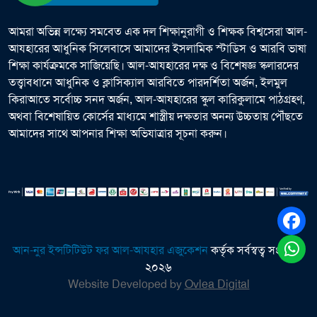
আমরা অভিন্ন লক্ষ্যে সমবেত এক দল শিক্ষানুরাগী ও শিক্ষক বিশ্বসেরা আল-
আযহারের আধুনিক সিলেবাসে আমাদের ইসলামিক স্টাডিস ও আরবি ভাষা
শিক্ষা কার্যক্রমকে সাজিয়েছি। আল-আযহারের দক্ষ ও বিশেষজ্ঞ স্কলারদের
তত্ত্বাবধানে আধুনিক ও ক্লাসিক্যাল আরবিতে পারদর্শিতা অর্জন, ইলমুল
কিরাআতে সর্বোচ্চ সনদ অর্জন, আল-আযহারের স্কুল কারিকুলামে পাঠগ্রহণ,
অথবা বিশেষায়িত কোর্সের মাধ্যমে শাস্ত্রীয় দক্ষতার অনন্য উচ্চতায় পৌঁছতে
আমাদের সাথে আপনার শিক্ষা অভিযাত্রার সূচনা করুন।
আন-নুর ইন্সটিটিউট ফর আল-আযহার এজুকেশন
কর্তৃক সর্বস্বত্ব সংরক্ষিত
২০২৬
Website Developed by
Ovlea Digital