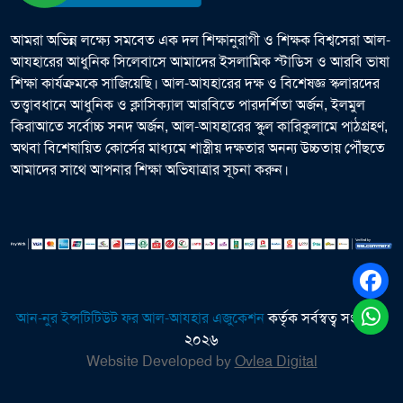
আমরা অভিন্ন লক্ষ্যে সমবেত এক দল শিক্ষানুরাগী ও শিক্ষক বিশ্বসেরা আল-
আযহারের আধুনিক সিলেবাসে আমাদের ইসলামিক স্টাডিস ও আরবি ভাষা
শিক্ষা কার্যক্রমকে সাজিয়েছি। আল-আযহারের দক্ষ ও বিশেষজ্ঞ স্কলারদের
তত্ত্বাবধানে আধুনিক ও ক্লাসিক্যাল আরবিতে পারদর্শিতা অর্জন, ইলমুল
কিরাআতে সর্বোচ্চ সনদ অর্জন, আল-আযহারের স্কুল কারিকুলামে পাঠগ্রহণ,
অথবা বিশেষায়িত কোর্সের মাধ্যমে শাস্ত্রীয় দক্ষতার অনন্য উচ্চতায় পৌঁছতে
আমাদের সাথে আপনার শিক্ষা অভিযাত্রার সূচনা করুন।
আন-নুর ইন্সটিটিউট ফর আল-আযহার এজুকেশন
কর্তৃক সর্বস্বত্ব সংরক্ষিত
২০২৬
Website Developed by
Ovlea Digital