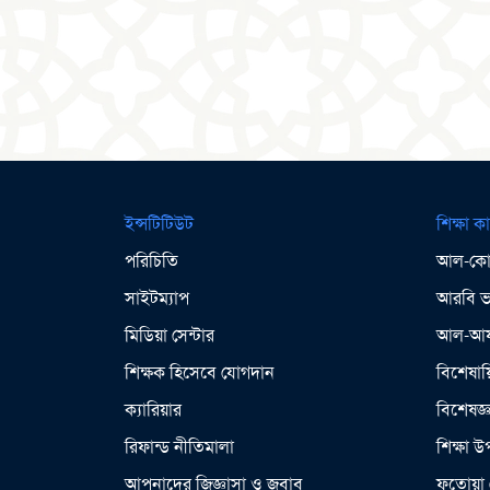
ইন্সটিটিউট
শিক্ষা কা
পরিচিতি
আল-কোর
সাইটম্যাপ
আরবি ভা
মিডিয়া সেন্টার
আল-আযহ
শিক্ষক হিসেবে যোগদান
বিশেষায়
ক্যারিয়ার
বিশেষজ্
রিফান্ড নীতিমালা
শিক্ষা 
আপনাদের জিজ্ঞাসা ও জবাব
ফতোয়া 