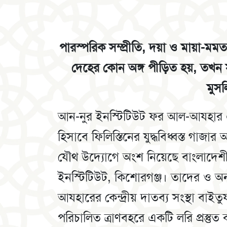
পারস্পরিক সম্প্রীতি, দয়া ও মায়া-মম
দেহের কোন অঙ্গ পীড়িত হয়, তখন সার
মুস
আন-নুর ইনস্টিটিউট ফর আল-আযহার এ
হিসাবে ফিলিস্তিনের যুদ্ধবিধ্বস্ত গাজা
যৌথ উদ্যোগে অংশ নিয়েছে বাংলাদেশী 
ইনস্টিটিউট, কিশোরগঞ্জ। তাদের ও অন
আযহারের কেন্দ্রীয় দাতব্য সংস্থা বাই
পরিচালিত ত্রাণবহরে একটি লরি প্রস্ত