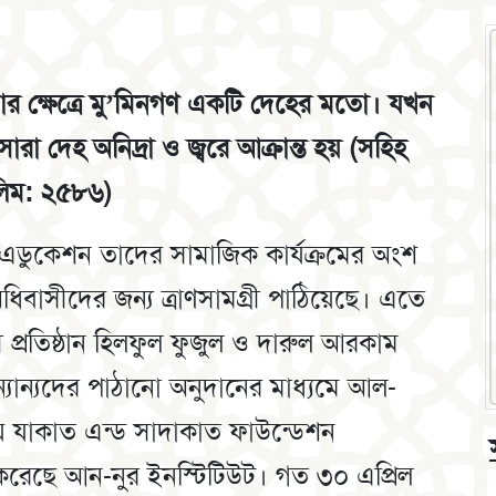
তার ক্ষেত্রে মু’মিনগণ একটি দেহের মতো। যখন
া দেহ অনিদ্রা ও জ্বরে আক্রান্ত হয় (সহিহ
লিম: ২৫৮৬)
ডুকেশন তাদের সামাজিক কার্যক্রমের অংশ
র অধিবাসীদের জন্য ত্রাণসামগ্রী পাঠিয়েছে। এতে
প্রতিষ্ঠান হিলফুল ফুজুল ও দারুল আরকাম
্যান্যদের পাঠানো অনুদানের মাধ্যমে আল-
তুয যাকাত এন্ড সাদাকাত ফাউন্ডেশন
ুত করেছে আন-নুর ইনস্টিটিউট। গত ৩০ এপ্রিল