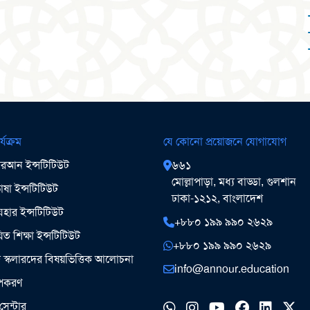
র্যক্রম
যে কোনো প্রয়োজনে যোগাযোগ
আন ইন্সটিটিউট
৬৬১
মোল্লাপাড়া, মধ্য বাড্ডা, গুলশান
ষা ইন্সটিটিউট
ঢাকা-১২১২, বাংলাদেশ
ার ইন্সটিটিউট
+৮৮০ ১৯৯ ৯৯০ ২৬২৯
িত শিক্ষা ইন্সটিটিউট
+৮৮০ ১৯৯ ৯৯০ ২৬২৯
ঞ স্কলারদের বিষয়ভিত্তিক আলোচনা
info@annour.education
উপকরণ
সেন্টার