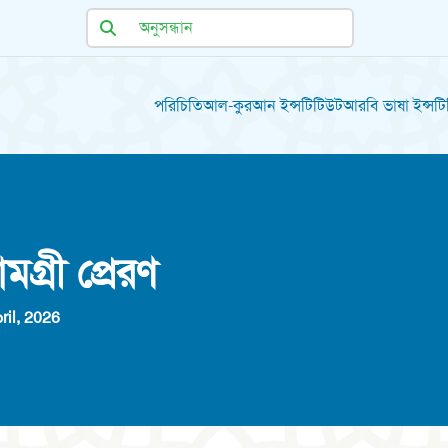
পরিচিতি
আল-কুরআন ইন্সটিটিউট
আরবি ভাষা ইন্সট
ামগ্রী প্রেরণ
ril, 2026