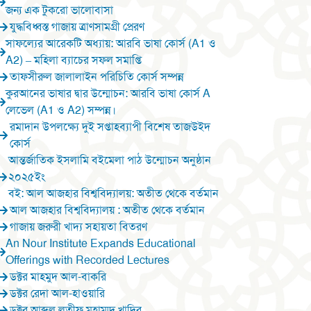
জন্য এক টুকরো ভালোবাসা
যুদ্ধবিধ্বস্ত গাজায় ত্রাণসামগ্রী প্রেরণ
সাফল্যের আরেকটি অধ্যায়: আরবি ভাষা কোর্স (A1 ও
A2) – মহিলা ব্যাচের সফল সমাপ্তি
তাফসীরুল জালালাইন পরিচিতি কোর্স সম্পন্ন
কুরআনের ভাষার দ্বার উন্মোচন: আরবি ভাষা কোর্স A
লেভেল (A1 ও A2) সম্পন্ন।
রমাদান উপলক্ষ্যে দুই সপ্তাহব্যাপী বিশেষ তাজউইদ
কোর্স
আন্তর্জাতিক ইসলামি বইমেলা পাঠ উন্মোচন অনুষ্ঠান
২০২৫ইং
বই: আল আজহার বিশ্ববিদ্যালয়: অতীত থেকে বর্তমান
আল আজহার বিশ্ববিদ্যালয় : অতীত থেকে বর্তমান
গাজায় জরুরী খাদ্য সহায়তা বিতরণ
An Nour Institute Expands Educational
Offerings with Recorded Lectures
ডক্টর মাহমুদ আল-বাকরি
ডক্টর রেদা আল-হাওয়ারি
ডক্টর আব্দুল লতীফ মুহাম্মদ খাদির