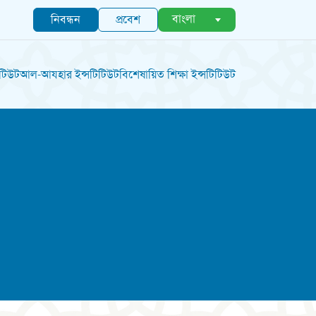
বাংলা
নিবন্ধন
প্রবেশ
িটিউট
আল-আযহার ইন্সটিটিউট
বিশেষায়িত শিক্ষা ইন্সটিটিউট