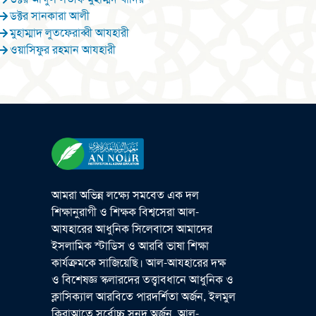
ডক্টর সানকারা আলী
মুহাম্মাদ লুতফেরাব্বী আযহারী
ওয়াসিফুর রহমান আযহারী
আমরা অভিন্ন লক্ষ্যে সমবেত এক দল
শিক্ষানুরাগী ও শিক্ষক বিশ্বসেরা আল-
আযহারের আধুনিক সিলেবাসে আমাদের
ইসলামিক স্টাডিস ও আরবি ভাষা শিক্ষা
কার্যক্রমকে সাজিয়েছি। আল-আযহারের দক্ষ
ও বিশেষজ্ঞ স্কলারদের তত্ত্বাবধানে আধুনিক ও
ক্লাসিক্যাল আরবিতে পারদর্শিতা অর্জন, ইলমুল
কিরাআতে সর্বোচ্চ সনদ অর্জন, আল-