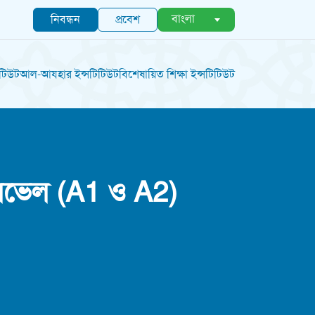
বাংলা
নিবন্ধন
প্রবেশ
িটিউট
আল-আযহার ইন্সটিটিউট
বিশেষায়িত শিক্ষা ইন্সটিটিউট
 লেভেল (A1 ও A2)