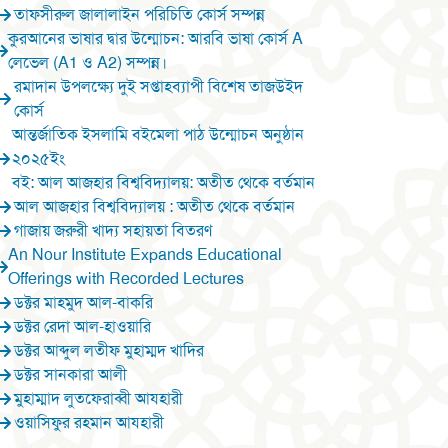
তাফসীরুল জালালাইন পরিচিতি কোর্স সম্পন্ন
কুরআনের ভাষার দ্বার উন্মোচন: আরবি ভাষা কোর্স A
লেভেল (A1 ও A2) সম্পন্ন।
রমাদান উপলক্ষ্যে দুই সপ্তাহব্যাপী বিশেষ তাজউইদ
কোর্স
আন্তর্জাতিক ইসলামি বইমেলা পাঠ উন্মোচন অনুষ্ঠান
২০২৫ইং
বই: আল আজহার বিশ্ববিদ্যালয়: অতীত থেকে বর্তমান
আল আজহার বিশ্ববিদ্যালয় : অতীত থেকে বর্তমান
গাজায় জরুরী খাদ্য সহায়তা বিতরণ
An Nour Institute Expands Educational
Offerings with Recorded Lectures
ডক্টর মাহমুদ আল-বাকরি
ডক্টর রেদা আল-হাওয়ারি
ডক্টর আব্দুল লতীফ মুহাম্মদ খাদির
ডক্টর সানকারা আলী
মুহাম্মাদ লুতফেরাব্বী আযহারী
ওয়াসিফুর রহমান আযহারী