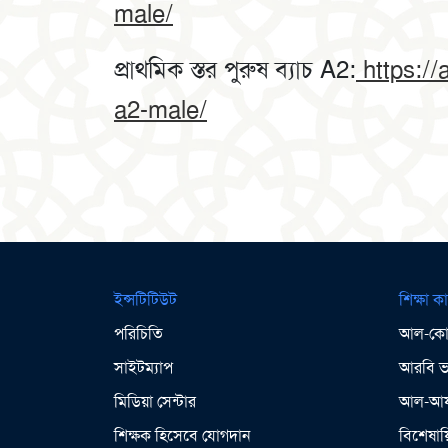
male/
প্রাথমিক স্তর পুরুষ ব্যাচ A2:
https://
a2-male/
ইন্সটিটিউট
শিক্ষা কা
পরিচিতি
আল-কোর
সাইটম্যাপ
আরবি ভা
মিডিয়া সেন্টার
আল-আযহ
শিক্ষক হিসেবে যোগদান
বিশেষায়