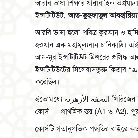
আরবি ভাষা শিক্ষার ধারাবাহিক অগ্রযা
ইন্সটিটিউট,
আত-তুহফাতুল আযহারিয়্যা 
আরবি ভাষা হলো পবিত্র কুরআন ও হাদি
হওয়ার এক মহামূল্যবান চাবিকাঠি। এই 
আন-নূর ইন্সটিটিউট মিশরের প্রসিদ্ধ 
ইন্সটিটিউটের সিলেবাসভুক্ত কিতাব “التحفة الأزهرية” সিরিজের পাঠদান শুরু
করেছিল।
ইতোমধ্যে التحفة الأزهرية সিরিজের দ্বিতীয় বই সম্পন্ন হওয়ার মাধ্যমে “আরবি ভাষা
কোর্স — প্রাথমিক স্তর (A1 ও A2), পু
কোর্সটি গতানুগতিক পদ্ধতির বাইরে অত্য