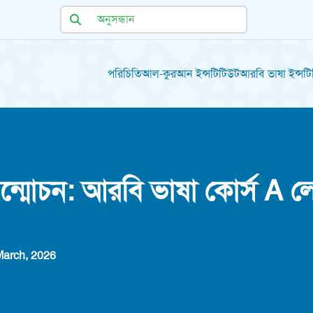
পরিচিতি
আল-কুরআন ইন্সটিটিউট
আরবি ভাষা ইন্সট
উন্মোচন: আরবি ভাষা কোর্স A
March, 2026