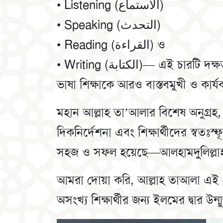
•⁠ ⁠Listening (الاستماع)
•⁠ ⁠Speaking (التحدث)
•⁠ ⁠⁠Reading (القراءة) ও
•⁠ ⁠⁠Writing (الكتابة)— এই চারটি দক্ষতার সমন্বয়ে পরিচালিত হয়েছে, যা শিক্ষার্থীদের
ভাষা শিক্ষাকে আরও বাস্তবমুখী ও কার্
মহান আল্লাহ তা’আলার বিশেষ অনুগ্রহ,
দিকনির্দেশনা এবং শিক্ষার্থীদের স্বতঃস
সহজ ও সফল হয়েছে—আলহামদুলিল্লা
আমরা দোয়া করি, আল্লাহ তাআলা এই প
অসংখ্য শিক্ষার্থীর জন্য ইলমের দ্বার উন্