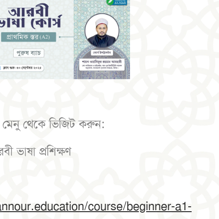
র মেনু থেকে ভিজিট করুন:
ী ভাষা প্রশিক্ষণ
/annour.education/course/beginner-a1-