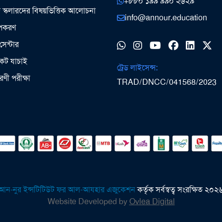
+৮৮০ ১৯৯ ৯৯০ ২৬২৯
ঞ স্কলারদের বিষয়ভিত্তিক আলোচনা
info@annour.education
উপকরণ
সেন্টার
কেট যাচাই
ট্রেড লাইসেন্স:
ধারণী পরীক্ষা
TRAD/DNCC/041568/2023
আন-নুর ইন্সটিটিউট ফর আল-আযহার এজুকেশন
কর্তৃক সর্বস্বত্ব সংরক্ষিত ২০২
Website Developed by
Ovlea Digital