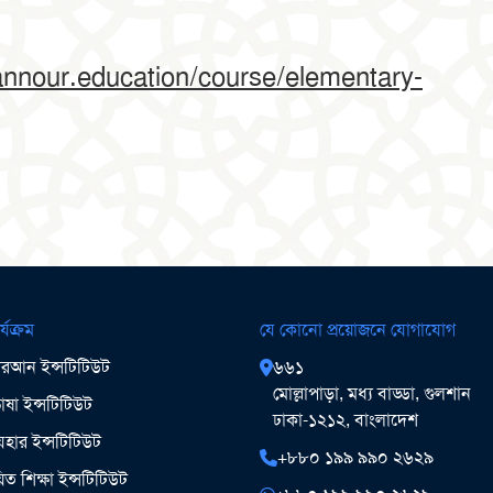
annour.education/course/elementary-
র্যক্রম
যে কোনো প্রয়োজনে যোগাযোগ
আন ইন্সটিটিউট
৬৬১
মোল্লাপাড়া, মধ্য বাড্ডা, গুলশান
ষা ইন্সটিটিউট
ঢাকা-১২১২, বাংলাদেশ
ার ইন্সটিটিউট
+৮৮০ ১৯৯ ৯৯০ ২৬২৯
িত শিক্ষা ইন্সটিটিউট